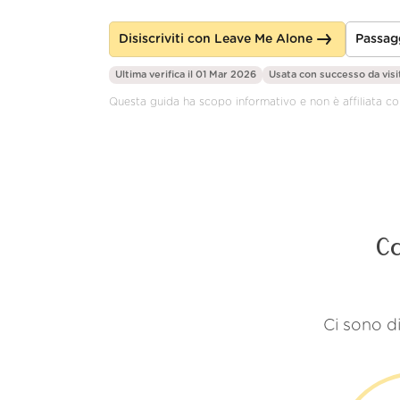
Disiscriviti con Leave Me Alone
Passag
Ultima verifica il 01 Mar 2026
Usata con successo da
visi
Questa guida ha scopo informativo e non è affiliata co
Co
Ci sono di