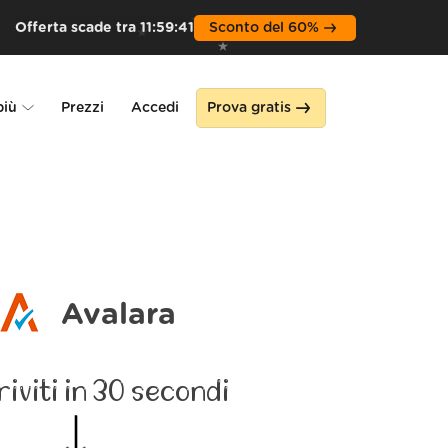
Offerta scade tra
11
:
59
:
39
Sconto del 60%
più
Prezzi
Accedi
Prova gratis
Alone
a
Avalara
riviti in 30 secondi