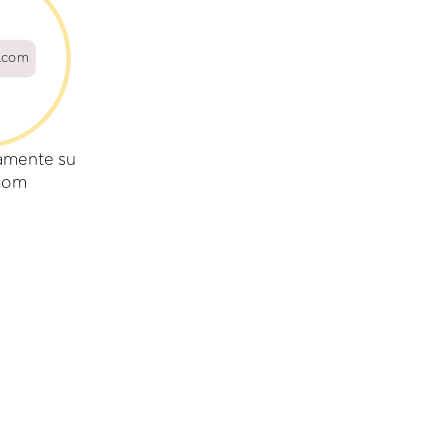
a.com
amente su
.com