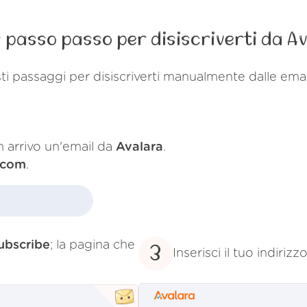
 passo passo per disiscriverti da A
i passaggi per disiscriverti manualmente dalle emai
in arrivo un'email da
Avalara
.
.com
.
ubscribe
; la pagina che
3
Inserisci il tuo indiri