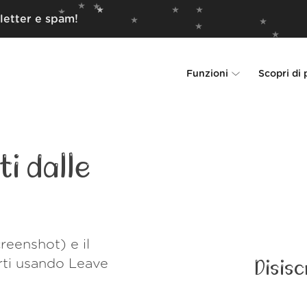
letter e spam!
Funzioni
Scopri di 
Unsubscriber
Perché Leave Me 
Rollups
Come funzion
i dalle
Screener
Sicurezza
Spam Blocker
Wall of Love
reenshot) e il
Do-not-disturb
Chi siamo
rti usando Leave
Disisc
FAQ