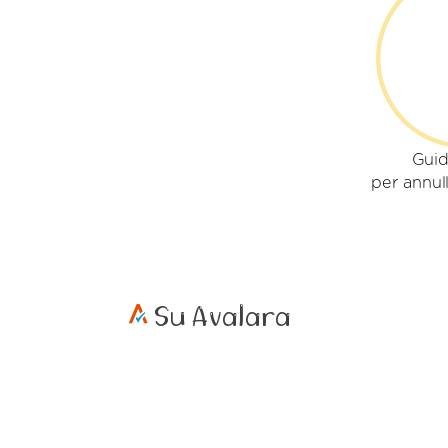
Guid
per annull
Su Avalara