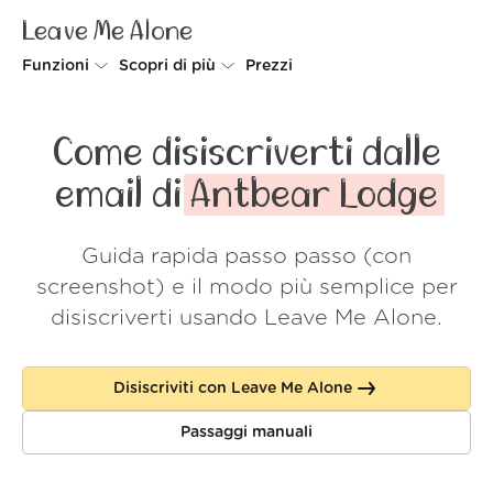
Leave Me Alone
Funzioni
Scopri di più
Prezzi
Unsubscriber
Perché Leave Me Alone
Come disiscriverti dalle
Rollups
Come funziona
email di
Antbear Lodge
Screener
Sicurezza
Guida rapida passo passo (con
Spam Blocker
Wall of Love
screenshot) e il modo più semplice per
Do-not-disturb
Chi siamo
disiscriverti usando Leave Me Alone.
FAQ
Disiscriviti con Leave Me Alone
Accedi
Passaggi manuali