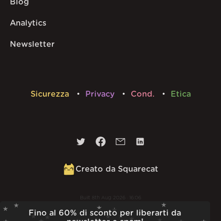
Blog
Analytics
Newsletter
Sicurezza
Privacy
Cond.
Etica
Creato da Squarecat
Built
8th Aug 2026 · 16:06
v
1.56.0
Fino al 60% di sconto per liberarti da