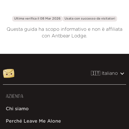
Ultima verifica il 08 Mar 2026
Usata con successo da
visitatori
Questa guida ha scopo informativo e non è affiliata
con Antbear Lodge.
🇮🇹 Italiano
AZIENDA
Chi siamo
Perché Leave Me Alone