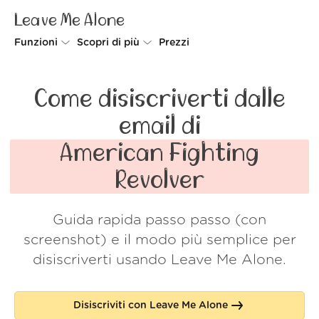
Leave Me Alone
Funzioni
Scopri di più
Prezzi
Unsubscriber
Perché Leave Me Alone
Come disiscriverti dalle
Rollups
Come funziona
email di
Screener
Sicurezza
American Fighting
Spam Blocker
Wall of Love
Revolver
Do-not-disturb
Chi siamo
Guida rapida passo passo (con
FAQ
screenshot) e il modo più semplice per
Accedi
disiscriverti usando Leave Me Alone.
Disiscriviti con Leave Me Alone