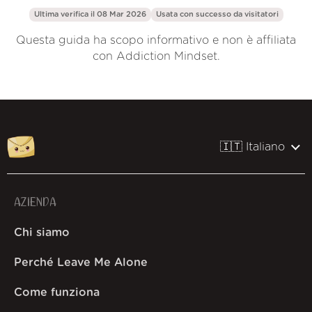
Ultima verifica il 08 Mar 2026
Usata con successo da
visitatori
Questa guida ha scopo informativo e non è affiliata
con Addiction Mindset.
🇮🇹 Italiano
AZIENDA
Chi siamo
Perché Leave Me Alone
Come funziona