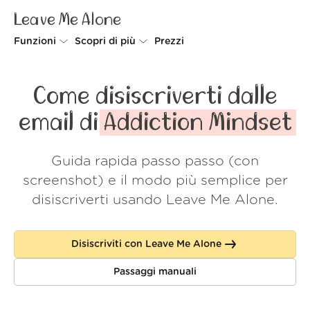
Leave Me Alone
Funzioni
Scopri di più
Prezzi
Unsubscriber
Perché Leave Me Alone
Come disiscriverti dalle
Rollups
Come funziona
email di
Addiction Mindset
Screener
Sicurezza
Guida rapida passo passo (con
Spam Blocker
Wall of Love
screenshot) e il modo più semplice per
Do-not-disturb
Chi siamo
disiscriverti usando Leave Me Alone.
FAQ
Disiscriviti con Leave Me Alone
Accedi
Passaggi manuali