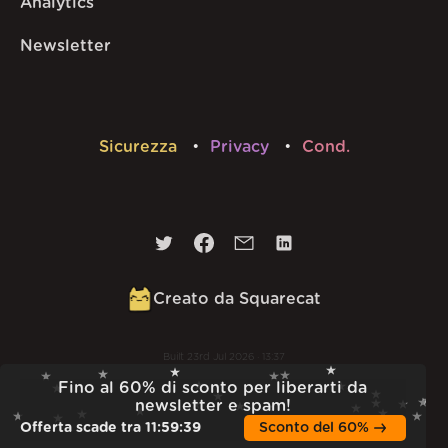
Analytics
Newsletter
Sicurezza
Privacy
Cond.
Creato da Squarecat
Built
23rd Jul 2026 · 13:37
v
1.55.1
Fino al 60% di sconto per liberarti da
newsletter e spam!
Offerta scade tra
11
:
59
:
38
Sconto del 60%