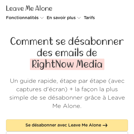
Leave Me Alone
Fonctionnalités
En savoir plus
Tarifs
Unsubscriber
Pourquoi Leave Me Alone
Comment se désabonner
Rollups
Comment ça fonctionne
des emails de
Screener
Sécurité
RightNow Media
Spam Blocker
Preuves d'amour
Un guide rapide, étape par étape (avec
Ne pas déranger
À propos de nous
captures d'écran) + la façon la plus
FAQ
simple de se désabonner grâce à Leave
Me Alone.
Se connecter
Se désabonner avec Leave Me Alone