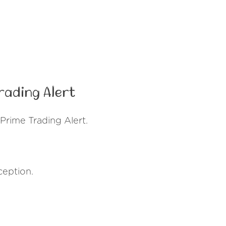
rading Alert
rime Trading Alert.
ception.