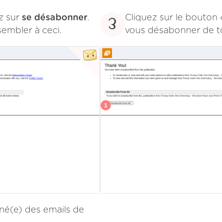
ez sur
se désabonner
.
Cliquez sur le bouton
3
sembler à ceci.
vous désabonner de to
é(e) des emails de