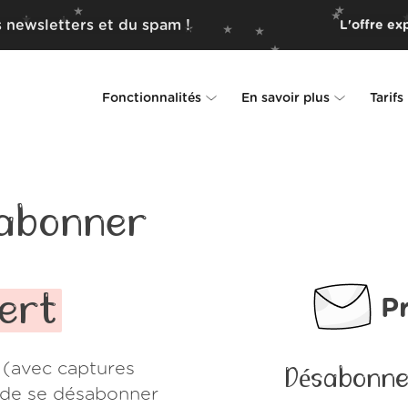
 newsletters et du spam !
L'offre ex
Fonctionnalités
En savoir plus
Tarifs
Unsubscriber
Pourquoi Leave Me Alone
Rollups
Comment ça fonctionne
abonner
Screener
Sécurité
Spam Blocker
Preuves d'amour
lert
P
Ne pas déranger
À propos de nous
 (avec captures
Désabonne
FAQ
e de se désabonner