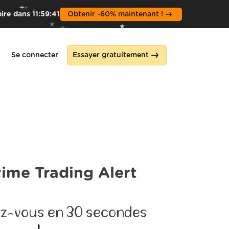
pire dans
11
:
59
:
39
Obtenir -60% maintenant !
Se connecter
Essayer gratuitement
rime Trading Alert
z-vous en 30 secondes