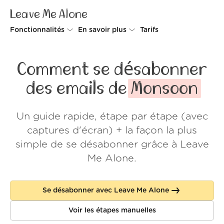
Leave Me Alone
Fonctionnalités
En savoir plus
Tarifs
Unsubscriber
Pourquoi Leave Me Alone
Comment se désabonner
Rollups
Comment ça fonctionne
des emails de
Monsoon
Screener
Sécurité
Un guide rapide, étape par étape (avec
Spam Blocker
Preuves d'amour
captures d'écran) + la façon la plus
Ne pas déranger
À propos de nous
simple de se désabonner grâce à Leave
Me Alone.
FAQ
Se connecter
Se désabonner avec Leave Me Alone
Voir les étapes manuelles