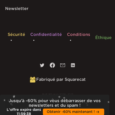
Newsletter
Sécurité
Confidentialité
Conditions
Éthique
Fabriqué par Squarecat
Built
9th Aug 2026 · 10:13
Jusqu'à -60% pour vous débarrasser de vos
v
1.56.1
newsletters et du spam !
L'offre expire dans
Obtenir -60% maintenant !
11
:
59
:
36