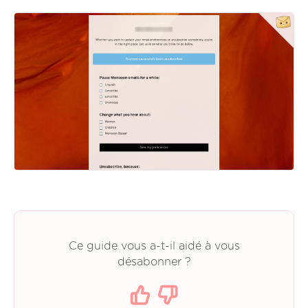
Ce guide vous a-t-il aidé à vous
désabonner ?