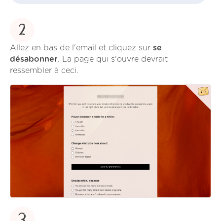
2
Allez en bas de l'email et cliquez sur
se
désabonner
. La page qui s'ouvre devrait
ressembler à ceci.
3