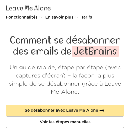
Leave Me Alone
Fonctionnalités
En savoir plus
Tarifs
Unsubscriber
Pourquoi Leave Me Alone
Comment se désabonner
Rollups
Comment ça fonctionne
des emails de
JetBrains
Screener
Sécurité
Un guide rapide, étape par étape (avec
Spam Blocker
Preuves d'amour
captures d'écran) + la façon la plus
Ne pas déranger
À propos de nous
simple de se désabonner grâce à Leave
Me Alone.
FAQ
Se connecter
Se désabonner avec Leave Me Alone
Voir les étapes manuelles