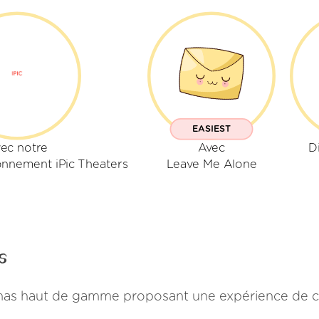
EASIEST
ec notre
Avec
D
nnement iPic Theaters
Leave Me Alone
s
émas haut de gamme proposant une expérience de ci