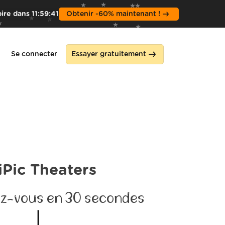
pire dans
11
:
59
:
39
Obtenir -60% maintenant !
Se connecter
Essayer gratuitement
iPic Theaters
z-vous en 30 secondes