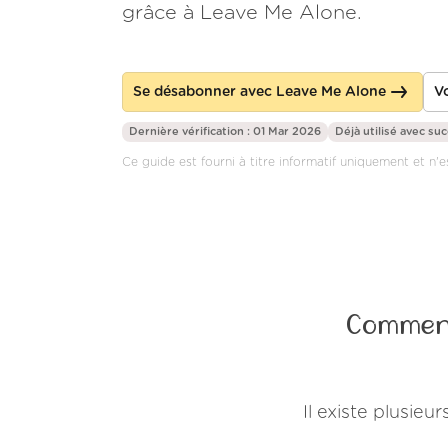
grâce à Leave Me Alone.
Se désabonner avec Leave Me Alone
Vo
Dernière vérification : 01 Mar 2026
Déjà utilisé avec su
Ce guide est fourni à titre informatif uniquement et n'es
Comment
Il existe plusie