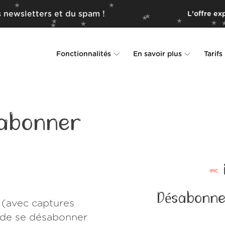
 newsletters et du spam !
L'offre ex
Fonctionnalités
En savoir plus
Tarifs
Unsubscriber
Pourquoi Leave Me Alone
Rollups
Comment ça fonctionne
abonner
Screener
Sécurité
Spam Blocker
Preuves d'amour
Ne pas déranger
À propos de nous
Désabonne
 (avec captures
FAQ
e de se désabonner