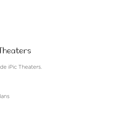
 Theaters
e iPic Theaters.
ans