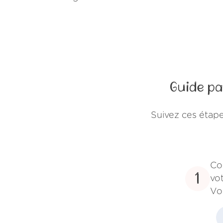
Guide pa
Suivez ces étap
Co
1
vo
Vo