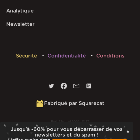
Analytique
Newsletter
Sécurité
Confidentialité
Conditions
Fabriqué par Squarecat
Built
23rd Jul 2026 · 13:37
Jusqu'à -60% pour vous débarrasser de vos
v
1.55.1
newsletters et du spam !