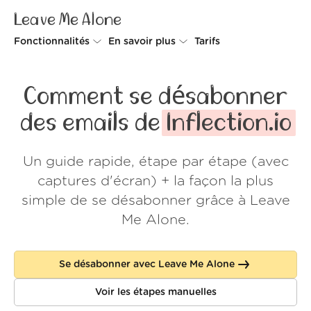
Leave Me Alone
Fonctionnalités
En savoir plus
Tarifs
Unsubscriber
Pourquoi Leave Me Alone
Comment se désabonner
Rollups
Comment ça fonctionne
des emails de
Inflection.io
Screener
Sécurité
Un guide rapide, étape par étape (avec
Spam Blocker
Preuves d'amour
captures d'écran) + la façon la plus
Ne pas déranger
À propos de nous
simple de se désabonner grâce à Leave
Me Alone.
FAQ
Se connecter
Se désabonner avec Leave Me Alone
Voir les étapes manuelles