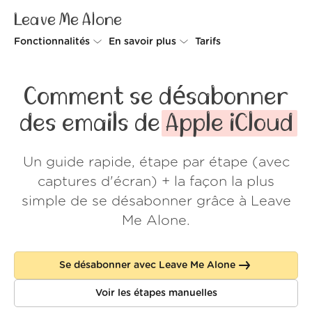
Leave Me Alone
Fonctionnalités
En savoir plus
Tarifs
Unsubscriber
Pourquoi Leave Me Alone
Comment se désabonner
Rollups
Comment ça fonctionne
des emails de
Apple iCloud
Screener
Sécurité
Un guide rapide, étape par étape (avec
Spam Blocker
Preuves d'amour
captures d'écran) + la façon la plus
Ne pas déranger
À propos de nous
simple de se désabonner grâce à Leave
Me Alone.
FAQ
Se connecter
Se désabonner avec Leave Me Alone
Voir les étapes manuelles