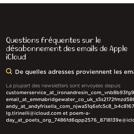
Questions fréquentes sur le
désabonnement des emails de Apple
iCloud
De quelles adresses proviennent les em
La plupart des newsletters sont envoyées depuis
customerservice_at_ironandresin_com_vnb8b93fg
email_at_emmabridgewater_co_uk_s5s2172fmzd58
andy_at_andyfrisella_com_njwa51q6sfc5c8_b4c816
lg.tirinelli@icloud.com et poem-a-
day_at_poets_org_7486fd6qpp2576_8718139e@icl