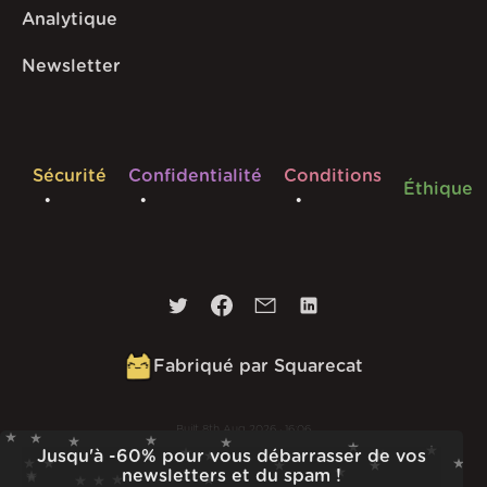
Analytique
Newsletter
Sécurité
Confidentialité
Conditions
Éthique
Fabriqué par Squarecat
Built
8th Aug 2026 · 16:06
Jusqu'à -60% pour vous débarrasser de vos
v
1.56.0
newsletters et du spam !