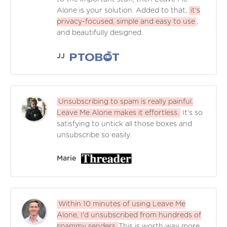
Alone is your solution. Added to that,
it's
privacy-focused, simple and easy to use
,
and beautifully designed.
JJ
Unsubscribing to spam is really painful.
Leave Me Alone makes it effortless.
It's so
satisfying to untick all those boxes and
unsubscribe so easily.
Marie
Within 10 minutes of using Leave Me
Alone, I'd unsubscribed from hundreds of
spammy senders.
This is worth way more