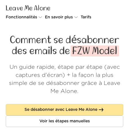
Leave Me Alone
Fonctionnalités
En savoir plus
Tarifs
Unsubscriber
Pourquoi Leave Me Alone
Comment se désabonner
Rollups
Comment ça fonctionne
des emails de
FZW Model
Screener
Sécurité
Un guide rapide, étape par étape (avec
Spam Blocker
Preuves d'amour
captures d'écran) + la façon la plus
Ne pas déranger
À propos de nous
simple de se désabonner grâce à Leave
Me Alone.
FAQ
Se connecter
Se désabonner avec Leave Me Alone
Voir les étapes manuelles