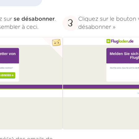
ez sur
se désabonner
.
Cliquez sur le bouton 
3
sembler à ceci.
désabonner »