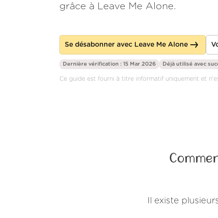
grâce à Leave Me Alone.
Se désabonner avec Leave Me Alone
Vo
Dernière vérification : 15 Mar 2026
Déjà utilisé avec su
Ce guide est fourni à titre informatif uniquement et n'es
Comment
Il existe plusie