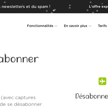
 newsletters et du spam !
L'offre ex
Fonctionnalités
En savoir plus
Tarifs
Unsubscriber
Pourquoi Leave Me Alone
Rollups
Comment ça fonctionne
abonner
Screener
Sécurité
Spam Blocker
Preuves d'amour
Ne pas déranger
À propos de nous
Désabonne
 (avec captures
FAQ
e de se désabonner