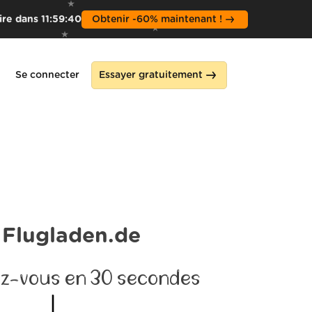
pire dans
11
:
59
:
38
Obtenir -60% maintenant !
Se connecter
Essayer gratuitement
Flugladen.de
z-vous en 30 secondes