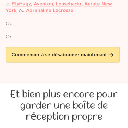
as
FlyHugz
,
Aventon
,
Leasehackr
,
Aurate New
York
,
ou
Adrenaline Lacrosse
Ou…
Or...
Commencer à se désabonner maintenant
Et bien plus encore pour
garder une boîte de
réception propre