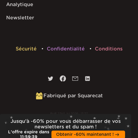
Analytique
Newsletter
Sécurité
Confidentialité
Conditions
Fabriqué par Squarecat
Built
23rd Jul 2026 · 13:37
Jusqu'à -60% pour vous débarrasser de vos
v
1.55.1
newsletters et du spam !
L'offre expire dans
Obtenir -60% maintenant !
11
:
59
:
38