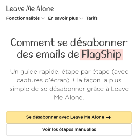
Leave Me Alone
Fonctionnalités
En savoir plus
Tarifs
Unsubscriber
Pourquoi Leave Me Alone
Comment se désabonner
Rollups
Comment ça fonctionne
des emails de
FlagShip
Screener
Sécurité
Un guide rapide, étape par étape (avec
Spam Blocker
Preuves d'amour
captures d'écran) + la façon la plus
Ne pas déranger
À propos de nous
simple de se désabonner grâce à Leave
Me Alone.
FAQ
Se connecter
Se désabonner avec Leave Me Alone
Voir les étapes manuelles