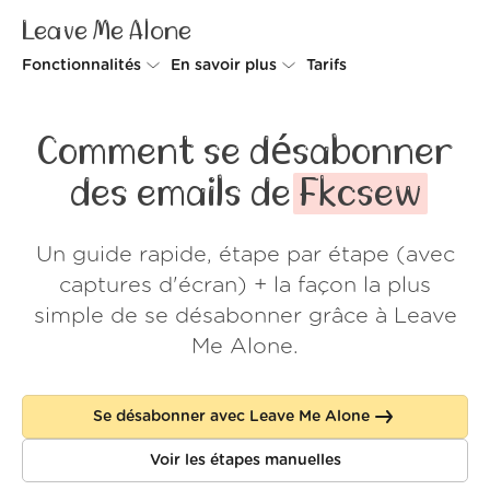
Leave Me Alone
Fonctionnalités
En savoir plus
Tarifs
Unsubscriber
Pourquoi Leave Me Alone
Comment se désabonner
Rollups
Comment ça fonctionne
des emails de
Fkcsew
Screener
Sécurité
Un guide rapide, étape par étape (avec
Spam Blocker
Preuves d'amour
captures d'écran) + la façon la plus
Ne pas déranger
À propos de nous
simple de se désabonner grâce à Leave
Me Alone.
FAQ
Se connecter
Se désabonner avec Leave Me Alone
Voir les étapes manuelles