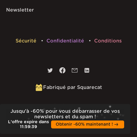
Newsletter
Sécurité
Confidentialité
Conditions
Fabriqué par Squarecat
Built
23rd Jul 2026 · 13:37
Jusqu'à -60% pour vous débarrasser de vos
v
1.55.1
newsletters et du spam !
L'offre expire dans
Obtenir -60% maintenant !
11
:
59
:
38