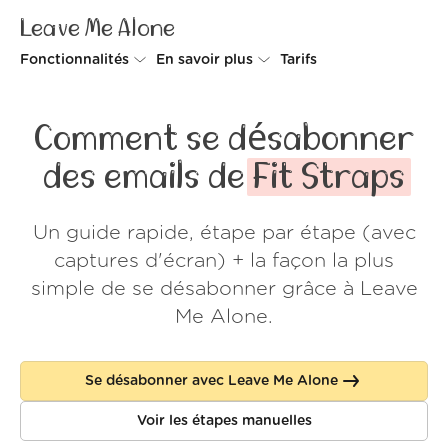
Leave Me Alone
Fonctionnalités
En savoir plus
Tarifs
Unsubscriber
Pourquoi Leave Me Alone
Comment se désabonner
Rollups
Comment ça fonctionne
des emails de
Fit Straps
Screener
Sécurité
Un guide rapide, étape par étape (avec
Spam Blocker
Preuves d'amour
captures d'écran) + la façon la plus
Ne pas déranger
À propos de nous
simple de se désabonner grâce à Leave
Me Alone.
FAQ
Se connecter
Se désabonner avec Leave Me Alone
Voir les étapes manuelles