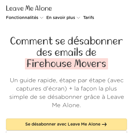
Leave Me Alone
Fonctionnalités
En savoir plus
Tarifs
Unsubscriber
Pourquoi Leave Me Alone
Comment se désabonner
Rollups
Comment ça fonctionne
des emails de
Screener
Sécurité
Firehouse Movers
Spam Blocker
Preuves d'amour
Un guide rapide, étape par étape (avec
Ne pas déranger
À propos de nous
captures d'écran) + la façon la plus
FAQ
simple de se désabonner grâce à Leave
Me Alone.
Se connecter
Se désabonner avec Leave Me Alone