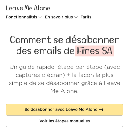
Leave Me Alone
Fonctionnalités
En savoir plus
Tarifs
Unsubscriber
Pourquoi Leave Me Alone
Comment se désabonner
Rollups
Comment ça fonctionne
des emails de
Fines SA
Screener
Sécurité
Un guide rapide, étape par étape (avec
Spam Blocker
Preuves d'amour
captures d'écran) + la façon la plus
Ne pas déranger
À propos de nous
simple de se désabonner grâce à Leave
Me Alone.
FAQ
Se connecter
Se désabonner avec Leave Me Alone
Voir les étapes manuelles