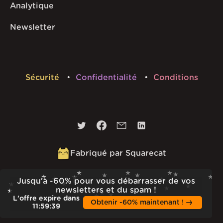
Analytique
Newsletter
Sécurité
Confidentialité
Conditions
Fabriqué par Squarecat
Jusqu'à -60% pour vous débarrasser de vos
Built
23rd Jul 2026 · 13:37
newsletters et du spam !
v
1.55.1
L'offre expire dans
Obtenir -60% maintenant !
11
:
59
:
38