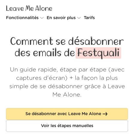
Leave Me Alone
Fonctionnalités
En savoir plus
Tarifs
Unsubscriber
Pourquoi Leave Me Alone
Comment se désabonner
Rollups
Comment ça fonctionne
des emails de
Festquali
Screener
Sécurité
Un guide rapide, étape par étape (avec
Spam Blocker
Preuves d'amour
captures d'écran) + la façon la plus
Ne pas déranger
À propos de nous
simple de se désabonner grâce à Leave
Me Alone.
FAQ
Se connecter
Se désabonner avec Leave Me Alone
Voir les étapes manuelles