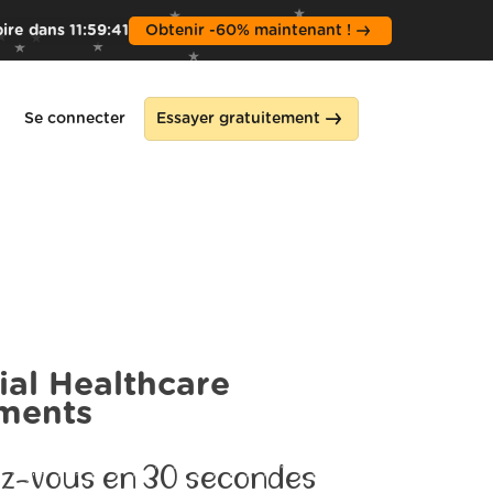
pire dans
11
:
59
:
39
Obtenir -60% maintenant !
Se connecter
Essayer gratuitement
ial Healthcare
tments
z-vous en 30 secondes