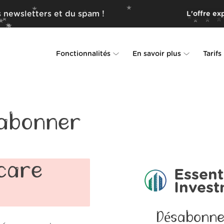
 newsletters et du spam !
L'offre ex
Fonctionnalités
En savoir plus
Tarifs
Unsubscriber
Pourquoi Leave Me Alone
Rollups
Comment ça fonctionne
abonner
Screener
Sécurité
Spam Blocker
Preuves d'amour
hcare
Essent
Inves
Ne pas déranger
À propos de nous
FAQ
Désabonne