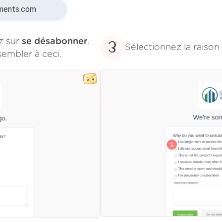
tments.com
ez sur
se désabonner
.
3
Sélectionnez la raiso
sembler à ceci.