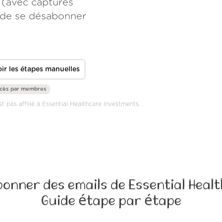
 (avec captures
e de se désabonner
ir les étapes manuelles
ccès par
membres
st pas affilié à Essential Healthcare Investments.
nner des emails de Essential Heal
Guide étape par étape