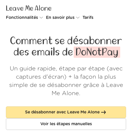
Leave Me Alone
Fonctionnalités
En savoir plus
Tarifs
Unsubscriber
Pourquoi Leave Me Alone
Comment se désabonner
Rollups
Comment ça fonctionne
des emails de
DoNotPay
Screener
Sécurité
Un guide rapide, étape par étape (avec
Spam Blocker
Preuves d'amour
captures d'écran) + la façon la plus
Ne pas déranger
À propos de nous
simple de se désabonner grâce à Leave
Me Alone.
FAQ
Se connecter
Se désabonner avec Leave Me Alone
Voir les étapes manuelles