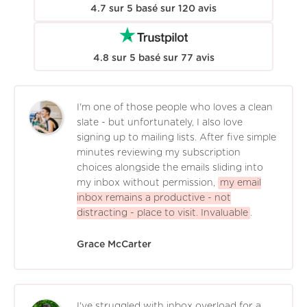
4.7
sur
5
basé sur
120
avis
4.8
sur
5
basé sur
77
avis
I'm one of those people who loves a clean
slate - but unfortunately, I also love
signing up to mailing lists. After five simple
minutes reviewing my subscription
choices alongside the emails sliding into
my inbox without permission,
my email
inbox remains a productive - not
distracting - place to visit. Invaluable
.
Grace McCarter
I've struggled with inbox overload for a