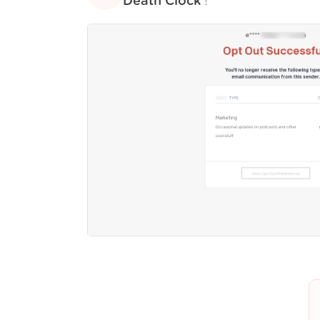
Death Clock
!