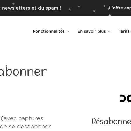
 newsletters et du spam !
L'offre exp
Fonctionnalités
En savoir plus
Tarifs
Unsubscriber
Pourquoi Leave Me Alone
Rollups
Comment ça fonctionne
abonner
Screener
Sécurité
Spam Blocker
Preuves d'amour
Ne pas déranger
À propos de nous
 (avec captures
Désabonne
FAQ
e de se désabonner