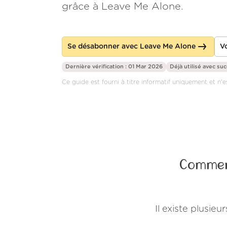
grâce à Leave Me Alone.
Se désabonner avec Leave Me Alone
Vo
Dernière vérification : 01 Mar 2026
Déjà utilisé avec su
Ce guide est fourni à titre informatif uniquement et n'e
Commen
Il existe plusi