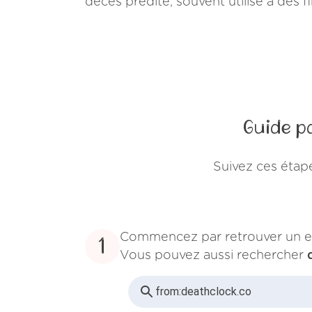
décès prédite, souvent utilisé à des f
Guide p
Suivez ces étap
Commencez par retrouver un e
1
Vous pouvez aussi rechercher
from:
deathclock.co