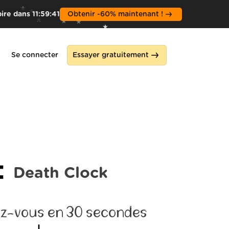
ire dans
11
:
59
:
40
Obtenir -60% maintenant !
Se connecter
Essayer gratuitement
Death Clock
z-vous en 30 secondes