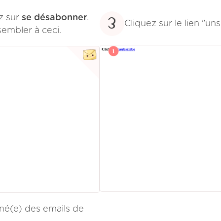
ez sur
se désabonner
.
3
Cliquez sur le lien "un
sembler à ceci.
é(e) des emails de