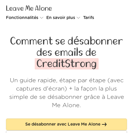
Leave Me Alone
Fonctionnalités
En savoir plus
Tarifs
Unsubscriber
Pourquoi Leave Me Alone
Comment se désabonner
Rollups
Comment ça fonctionne
des emails de
Screener
Sécurité
CreditStrong
Spam Blocker
Preuves d'amour
Un guide rapide, étape par étape (avec
Ne pas déranger
À propos de nous
captures d'écran) + la façon la plus
FAQ
simple de se désabonner grâce à Leave
Me Alone.
Se connecter
Se désabonner avec Leave Me Alone