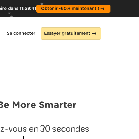
pire dans
11
:
59
:
39
Obtenir -60% maintenant !
Se connecter
Essayer gratuitement
Be More Smarter
z-vous en 30 secondes