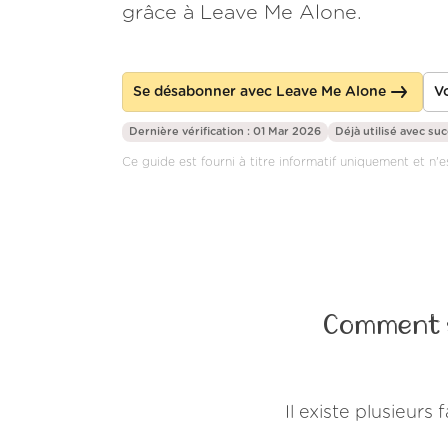
grâce à Leave Me Alone.
Se désabonner avec Leave Me Alone
Vo
Dernière vérification : 01 Mar 2026
Déjà utilisé avec su
Ce guide est fourni à titre informatif uniquement et n'e
Comment s
Il existe plusieur