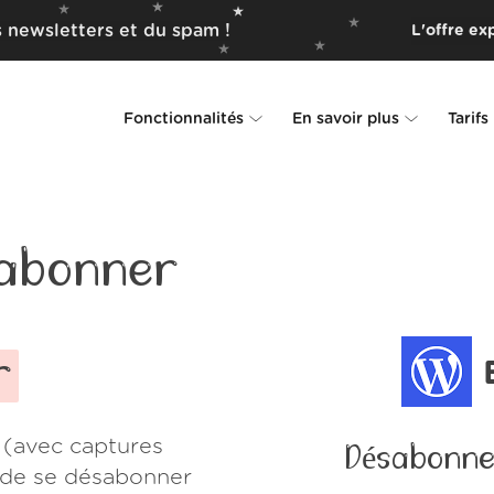
 newsletters et du spam !
L'offre ex
Fonctionnalités
En savoir plus
Tarifs
Unsubscriber
Pourquoi Leave Me Alone
Rollups
Comment ça fonctionne
abonner
Screener
Sécurité
Spam Blocker
Preuves d'amour
r
Ne pas déranger
À propos de nous
 (avec captures
Désabonne
FAQ
e de se désabonner