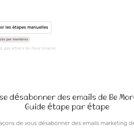
ir les étapes manuelles
ccès par
membres
st pas affilié à Be More Smarter.
e désabonner des emails de Be Mo
Guide étape par étape
s façons de vous désabonner des emails marketing 