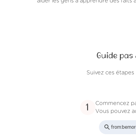
aider les gens à apprendre des faits
Guide pas
Suivez ces étapes
Commencez par
1
Vous pouvez au
from:
bemor