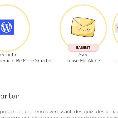
EASIEST
ec notre
Avec
nement Be More Smarter
Leave Me Alone
b
marter
osant du contenu divertissant, des quiz, des jeux-q