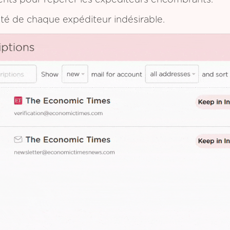
ents pour repérer les expéditeurs encombrants.
ôté de chaque expéditeur indésirable.