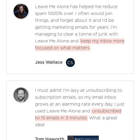
Leave Me Alone has helped me reduce
spam 1000% over. I often would join
things, and forget about it and I'd be
getting marketing emails for years. I'm
managing to clear a tonne of junk with
Leave Me Alone and
keep my inbox more
focused on what matters
.
Jess Wallace
I must admit I'm lazy at unsubscribing to
subscription emails, so my email inbox
grows at an alarming rate every day. I just
used Leave Me Alone and
unsubscribed
to 15 emails in 3 minutes
What a great
idea!
Tom Haworth