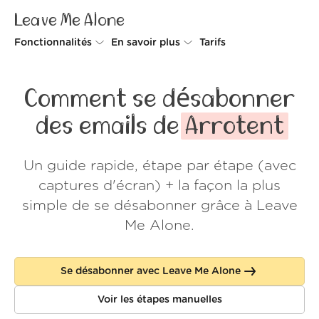
Leave Me Alone
Fonctionnalités
En savoir plus
Tarifs
Unsubscriber
Pourquoi Leave Me Alone
Comment se désabonner
Rollups
Comment ça fonctionne
des emails de
Arrotent
Screener
Sécurité
Un guide rapide, étape par étape (avec
Spam Blocker
Preuves d'amour
captures d'écran) + la façon la plus
Ne pas déranger
À propos de nous
simple de se désabonner grâce à Leave
Me Alone.
FAQ
Se connecter
Se désabonner avec Leave Me Alone
Voir les étapes manuelles