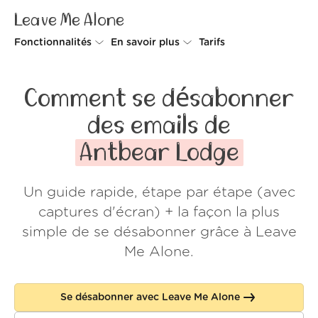
Leave Me Alone
Fonctionnalités
En savoir plus
Tarifs
Unsubscriber
Pourquoi Leave Me Alone
Comment se désabonner
Rollups
Comment ça fonctionne
des emails de
Screener
Sécurité
Antbear Lodge
Spam Blocker
Preuves d'amour
Un guide rapide, étape par étape (avec
Ne pas déranger
À propos de nous
captures d'écran) + la façon la plus
FAQ
simple de se désabonner grâce à Leave
Me Alone.
Se connecter
Se désabonner avec Leave Me Alone