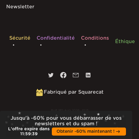
Newsletter
Sécurité
Confidentialité
Conditions
Éthique
Fabriqué par Squarecat
Built
9th Aug 2026 · 10:13
Jusqu'à -60% pour vous débarrasser de vos
v
1.56.1
newsletters et du spam !
L'offre expire dans
Obtenir -60% maintenant !
11
:
59
:
38