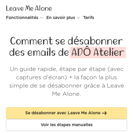
Leave Me Alone
Fonctionnalités
En savoir plus
Tarifs
Unsubscriber
Pourquoi Leave Me Alone
Comment se désabonner
Rollups
Comment ça fonctionne
des emails de
ADÔ Atelier
Screener
Sécurité
Un guide rapide, étape par étape (avec
Spam Blocker
Preuves d'amour
captures d'écran) + la façon la plus
Ne pas déranger
À propos de nous
simple de se désabonner grâce à Leave
Me Alone.
FAQ
Se connecter
Se désabonner avec Leave Me Alone
Voir les étapes manuelles