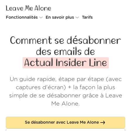
Leave Me Alone
Fonctionnalités
En savoir plus
Tarifs
Unsubscriber
Pourquoi Leave Me Alone
Comment se désabonner
Rollups
Comment ça fonctionne
des emails de
Screener
Sécurité
Actual Insider Line
Spam Blocker
Preuves d'amour
Un guide rapide, étape par étape (avec
Ne pas déranger
À propos de nous
captures d'écran) + la façon la plus
FAQ
simple de se désabonner grâce à Leave
Me Alone.
Se connecter
Se désabonner avec Leave Me Alone