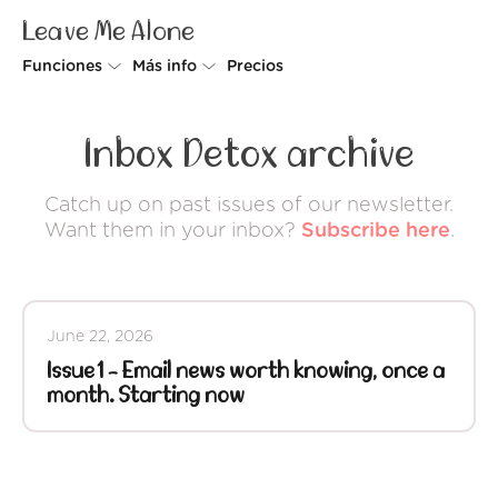
Leave Me Alone
Funciones
Más info
Precios
Unsubscriber
Por qué Leave Me Alone
Inbox Detox archive
Rollups
Cómo funciona
Catch up on past issues of our newsletter.
Screener
Seguridad
Want them in your inbox?
Subscribe here
.
Spam Blocker
Muro de amor
Do-not-disturb
Nosotros
June 22, 2026
FAQ
Issue 1 - Email news worth knowing, once a
month. Starting now
Acceder