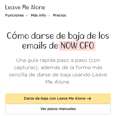
Leave Me Alone
Funciones
Más info
Precios
Unsubscriber
Por qué Leave Me Alone
Cómo darse de baja de los
Rollups
Cómo funciona
emails de
NOW CFO
Screener
Seguridad
Una guía rápida paso a paso (con
Spam Blocker
Muro de amor
capturas), además de la forma más
Do-not-disturb
Nosotros
sencilla de darse de baja usando Leave
Me Alone.
FAQ
Acceder
Darse de baja con Leave Me Alone
Ver pasos manuales