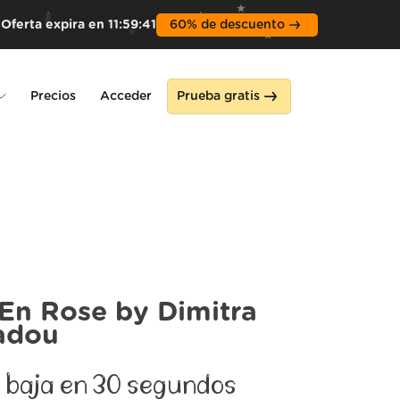
Oferta expira en
11
:
59
:
39
60% de descuento
Precios
Acceder
Prueba gratis
ne
 En Rose by Dimitra
adou
 baja en 30 segundos