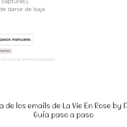
 capturas),
de darse de baja
 pasos manuales
itantes
Vie En Rose by Dimitra Katsafadou.
 de los emails de La Vie En Rose by
Guía paso a paso