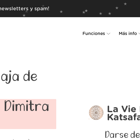
newsletters y spam!
Funciones
Más info
Unsubscriber
Por qué Leave Me Alo
Rollups
Cómo funciona
aja de
Screener
Seguridad
Spam Blocker
Muro de amor
y Dimitra
La Vie
Katsaf
Do-not-disturb
Nosotros
FAQ
Darse de