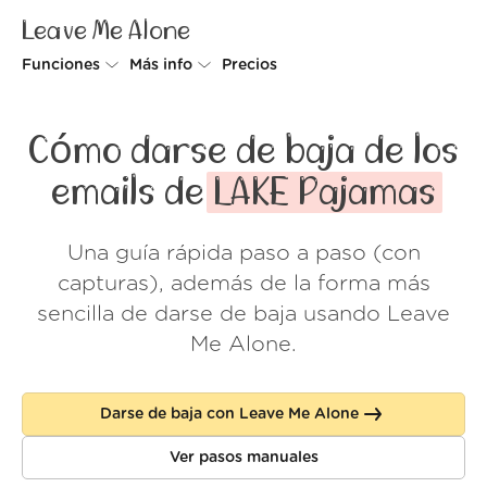
Leave Me Alone
Funciones
Más info
Precios
Unsubscriber
Por qué Leave Me Alone
Cómo darse de baja de los
Rollups
Cómo funciona
emails de
LAKE Pajamas
Screener
Seguridad
Una guía rápida paso a paso (con
Spam Blocker
Muro de amor
capturas), además de la forma más
Do-not-disturb
Nosotros
sencilla de darse de baja usando Leave
Me Alone.
FAQ
Acceder
Darse de baja con Leave Me Alone
Ver pasos manuales