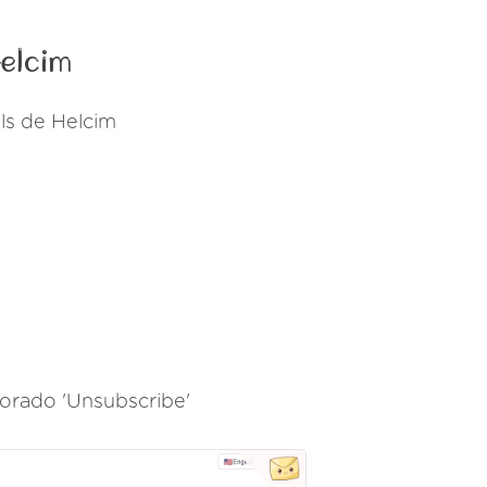
Helcim
ls de Helcim
morado 'Unsubscribe'