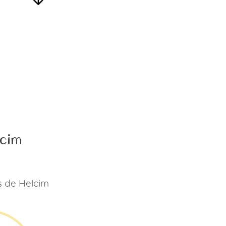
lcim
s de Helcim