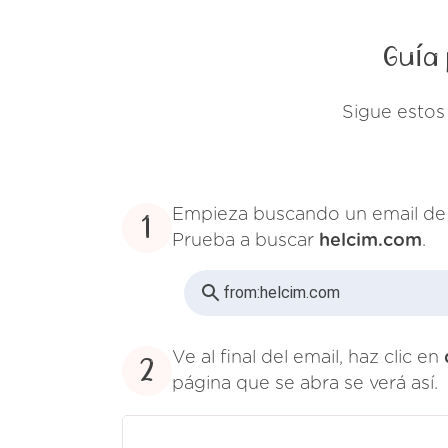
Guía 
Sigue estos
Empieza buscando un email d
1
Prueba a buscar
helcim.com
.
from:
helcim.com
Ve al final del email, haz clic en
2
página que se abra se verá así.