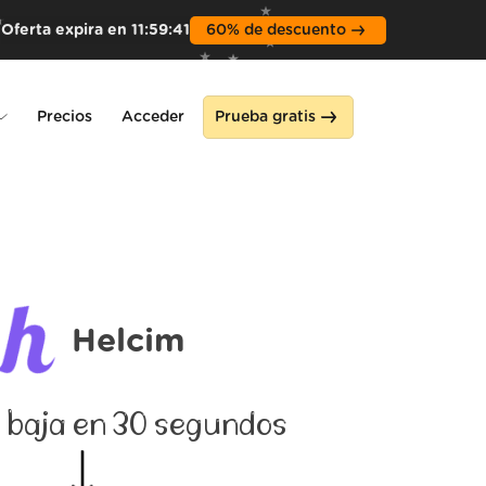
Oferta expira en
11
:
59
:
39
60% de descuento
Precios
Acceder
Prueba gratis
ne
Helcim
 baja en 30 segundos