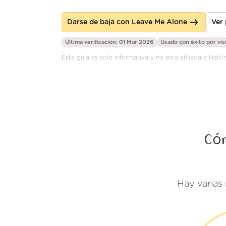
Darse de baja con Leave Me Alone
Ver
Última verificación: 01 Mar 2026
Usado con éxito por
vis
Esta guía es solo informativa y no está afiliada a Helci
Cóm
Hay varias