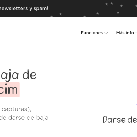
newsletters y spam!
Funciones
Más info
Unsubscriber
Por qué Leave Me Alo
Rollups
Cómo funciona
aja de
Screener
Seguridad
cim
Spam Blocker
Muro de amor
 capturas),
Do-not-disturb
Nosotros
de darse de baja
Darse de
FAQ