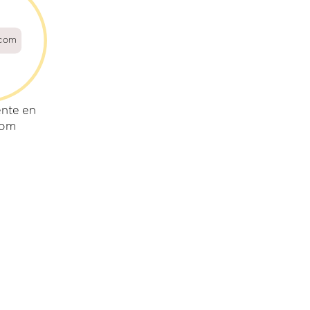
.com
nte en
com