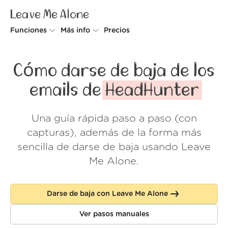
Leave Me Alone
Funciones
Más info
Precios
Unsubscriber
Por qué Leave Me Alone
Cómo darse de baja de los
Rollups
Cómo funciona
emails de
HeadHunter
Screener
Seguridad
Una guía rápida paso a paso (con
Spam Blocker
Muro de amor
capturas), además de la forma más
Do-not-disturb
Nosotros
sencilla de darse de baja usando Leave
Me Alone.
FAQ
Acceder
Darse de baja con Leave Me Alone
Ver pasos manuales