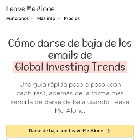
Leave Me Alone
Funciones
Más info
Precios
Unsubscriber
Por qué Leave Me Alone
Cómo darse de baja de los
Rollups
Cómo funciona
emails de
Screener
Seguridad
Global Investing Trends
Spam Blocker
Muro de amor
Una guía rápida paso a paso (con
Do-not-disturb
Nosotros
capturas), además de la forma más
FAQ
sencilla de darse de baja usando Leave
Me Alone.
Acceder
Darse de baja con Leave Me Alone