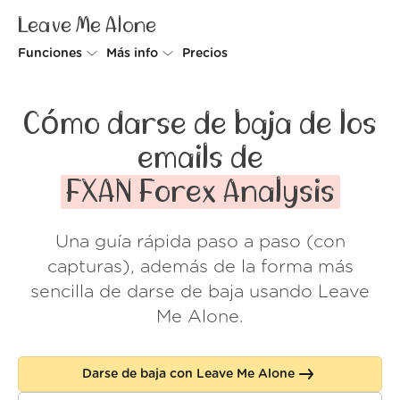
Leave Me Alone
Funciones
Más info
Precios
Unsubscriber
Por qué Leave Me Alone
Cómo darse de baja de los
Rollups
Cómo funciona
emails de
Screener
Seguridad
FXAN Forex Analysis
Spam Blocker
Muro de amor
Una guía rápida paso a paso (con
Do-not-disturb
Nosotros
capturas), además de la forma más
FAQ
sencilla de darse de baja usando Leave
Me Alone.
Acceder
Darse de baja con Leave Me Alone