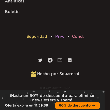
Analíticas
Boletín
Seguridad
Priv.
Cond.
Hecho por Squarecat
Built
23rd Jul 2026 · 13:37
v
1.55.1
¡Hasta un 60% de descuento para eliminar
newsletters y spam!
Oferta expira en
11
:
59
:
38
60% de descuento