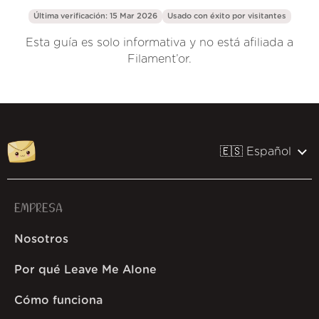
Última verificación: 15 Mar 2026
Usado con éxito por
visitantes
Esta guía es solo informativa y no está afiliada a
Filament’or.
🇪🇸 Español
EMPRESA
Nosotros
Por qué Leave Me Alone
Cómo funciona