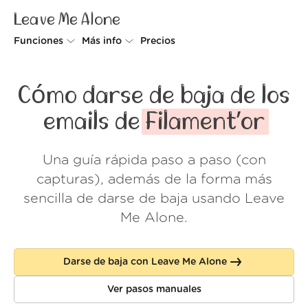
Leave Me Alone
Funciones
Más info
Precios
Unsubscriber
Por qué Leave Me Alone
Cómo darse de baja de los
Rollups
Cómo funciona
emails de
Filament’or
Screener
Seguridad
Una guía rápida paso a paso (con
Spam Blocker
Muro de amor
capturas), además de la forma más
Do-not-disturb
Nosotros
sencilla de darse de baja usando Leave
Me Alone.
FAQ
Acceder
Darse de baja con Leave Me Alone
Ver pasos manuales