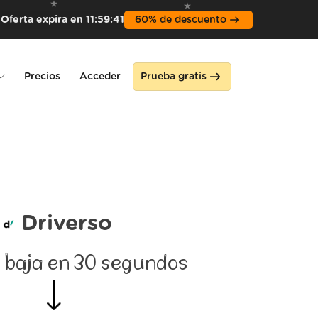
Oferta expira en
11
:
59
:
39
60% de descuento
Precios
Acceder
Prueba gratis
ne
Driverso
 baja en 30 segundos