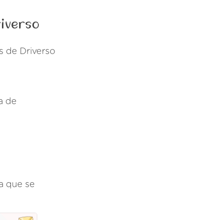
riverso
s de Driverso
a de
na que se