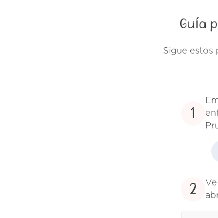
Guía p
Sigue estos 
Em
1
en
Pr
Ve 
2
abr