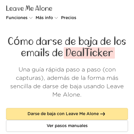
Leave Me Alone
Funciones
Más info
Precios
Unsubscriber
Por qué Leave Me Alone
Cómo darse de baja de los
Rollups
Cómo funciona
emails de
DealTicker
Screener
Seguridad
Una guía rápida paso a paso (con
Spam Blocker
Muro de amor
capturas), además de la forma más
Do-not-disturb
Nosotros
sencilla de darse de baja usando Leave
Me Alone.
FAQ
Acceder
Darse de baja con Leave Me Alone
Ver pasos manuales