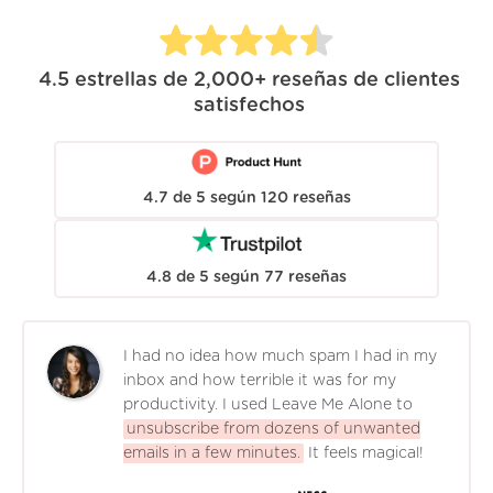
4.5
estrellas de
2,000+
reseñas de clientes
satisfechos
4.7
de
5
según
120
reseñas
4.8
de
5
según
77
reseñas
I had no idea how much spam I had in my
inbox and how terrible it was for my
productivity. I used Leave Me Alone to
unsubscribe from dozens of unwanted
emails in a few minutes.
It feels magical!