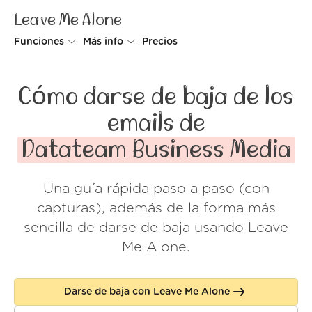
Leave Me Alone
Funciones
Más info
Precios
Unsubscriber
Por qué Leave Me Alone
Cómo darse de baja de los
Rollups
Cómo funciona
emails de
Screener
Seguridad
Datateam Business Media
Spam Blocker
Muro de amor
Una guía rápida paso a paso (con
Do-not-disturb
Nosotros
capturas), además de la forma más
FAQ
sencilla de darse de baja usando Leave
Me Alone.
Acceder
Darse de baja con Leave Me Alone