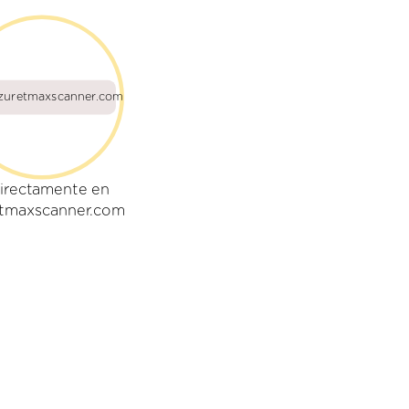
zuretmaxscanner.com
irectamente en
tmaxscanner.com