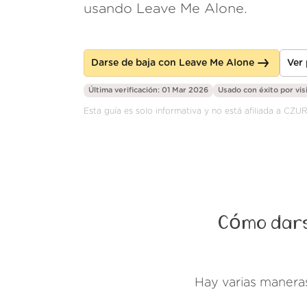
usando Leave Me Alone.
Darse de baja con Leave Me Alone
Ver
Última verificación: 01 Mar 2026
Usado con éxito por
vis
Esta guía es solo informativa y no está afiliada a CZ
Cómo dars
Hay varias manera