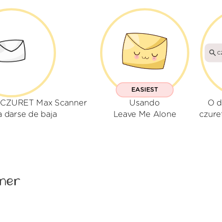
c
EASIEST
 CZURET Max Scanner
Usando
O d
a darse de baja
Leave Me Alone
czure
ner