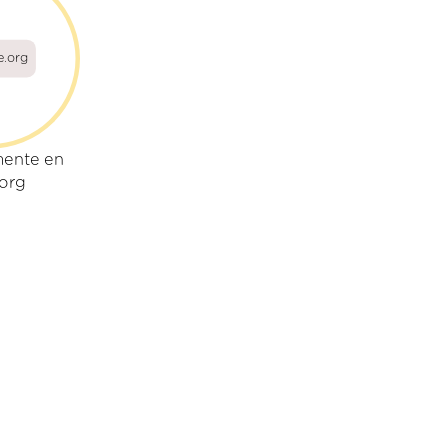
e.org
mente en
org