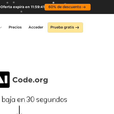
Oferta expira en
11
:
59
:
39
60% de descuento
Precios
Acceder
Prueba gratis
ne
Code.org
 baja en 30 segundos