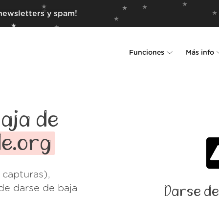
newsletters y spam!
Funciones
Más info
Unsubscriber
Por qué Leave Me Alo
Rollups
Cómo funciona
aja de
Screener
Seguridad
e.org
Spam Blocker
Muro de amor
 capturas),
Do-not-disturb
Nosotros
de darse de baja
Darse de
FAQ