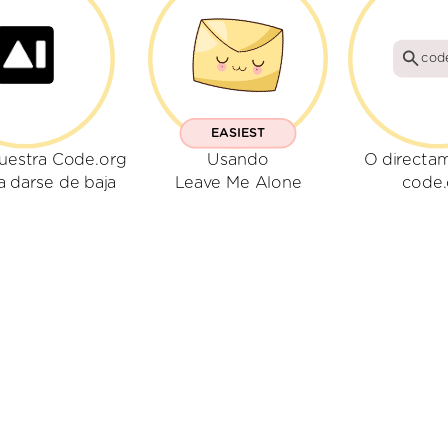
cod
EASIEST
uestra Code.org
Usando
O directa
a darse de baja
Leave Me Alone
code.