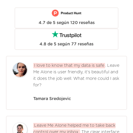
4.7
de
5
según
120
reseñas
4.8
de
5
según
77
reseñas
I love to know that my data is safe
. Leave
Me Alone is user friendly, it's beautiful and
it does the job well. What more could I ask
for?
Tamara Sredojevic
Leave Me Alone helped me to take back
control over my inbox.
The clear interface