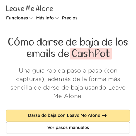
Leave Me Alone
Funciones
Más info
Precios
Unsubscriber
Por qué Leave Me Alone
Cómo darse de baja de los
Rollups
Cómo funciona
emails de
CashPot
Screener
Seguridad
Una guía rápida paso a paso (con
Spam Blocker
Muro de amor
capturas), además de la forma más
Do-not-disturb
Nosotros
sencilla de darse de baja usando Leave
Me Alone.
FAQ
Acceder
Darse de baja con Leave Me Alone
Ver pasos manuales