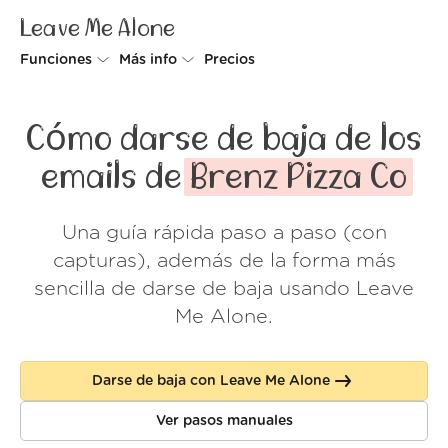
Leave Me Alone
Funciones
Más info
Precios
Unsubscriber
Por qué Leave Me Alone
Cómo darse de baja de los
Rollups
Cómo funciona
emails de
Brenz Pizza Co
Screener
Seguridad
Una guía rápida paso a paso (con
Spam Blocker
Muro de amor
capturas), además de la forma más
Do-not-disturb
Nosotros
sencilla de darse de baja usando Leave
Me Alone.
FAQ
Acceder
Darse de baja con Leave Me Alone
Ver pasos manuales