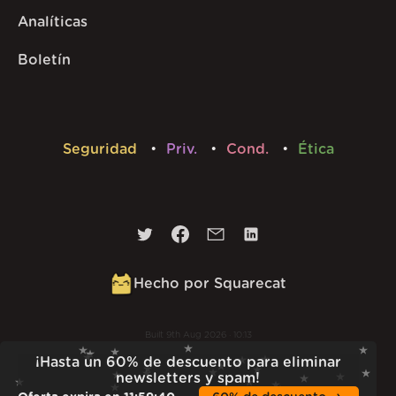
Analíticas
Boletín
Seguridad
Priv.
Cond.
Ética
Hecho por Squarecat
Built
9th Aug 2026 · 10:13
v
1.56.1
¡Hasta un 60% de descuento para eliminar
newsletters y spam!