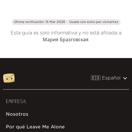
Última verificación: 15 Mar 2026
Usado con éxito por
visitantes
Esta guía es solo informativa y no está afiliada a
Мария Бразговская.
🇪🇸 Español
EMPRESA
Nosotros
Por qué Leave Me Alone