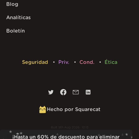
Blog
Analíticas
Boletín
Seguridad
Priv.
Cond.
Ética
Hecho por Squarecat
Built
9th Aug 2026 · 10:13
v
1.56.1
¡Hasta un 60% de descuento para eliminar