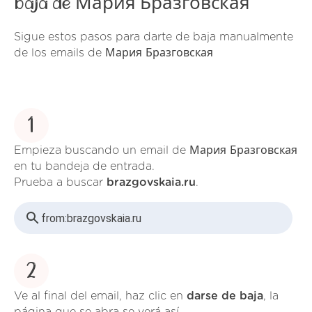
baja de Мария Бразговская
Sigue estos pasos para darte de baja manualmente
de los emails de Мария Бразговская
1
Empieza buscando un email de
Мария Бразговская
en tu bandeja de entrada.
Prueba a buscar
brazgovskaia.ru
.
from:
brazgovskaia.ru
2
Ve al final del email, haz clic en
darse de baja
, la
página que se abra se verá así.