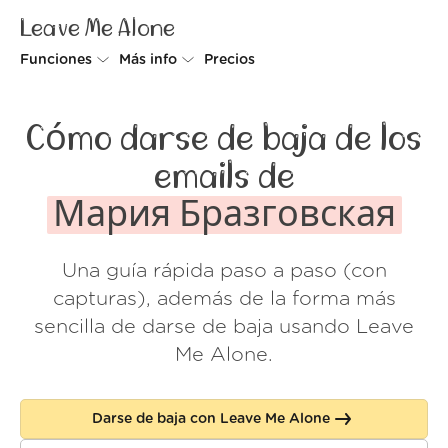
Leave Me Alone
Funciones
Más info
Precios
Unsubscriber
Por qué Leave Me Alone
Cómo darse de baja de los
Rollups
Cómo funciona
emails de
Screener
Seguridad
Мария Бразговская
Spam Blocker
Muro de amor
Una guía rápida paso a paso (con
Do-not-disturb
Nosotros
capturas), además de la forma más
FAQ
sencilla de darse de baja usando Leave
Me Alone.
Acceder
Darse de baja con Leave Me Alone