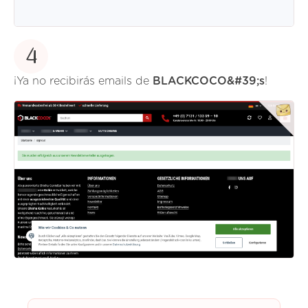
4
¡Ya no recibirás emails de
BLACKCOCO&#39;s
!