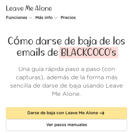
Leave Me Alone
Funciones
Más info
Precios
Unsubscriber
Por qué Leave Me Alone
Cómo darse de baja de los
Rollups
Cómo funciona
emails de
BLACKCOCO's
Screener
Seguridad
Una guía rápida paso a paso (con
Spam Blocker
Muro de amor
capturas), además de la forma más
Do-not-disturb
Nosotros
sencilla de darse de baja usando Leave
Me Alone.
FAQ
Acceder
Darse de baja con Leave Me Alone
Ver pasos manuales