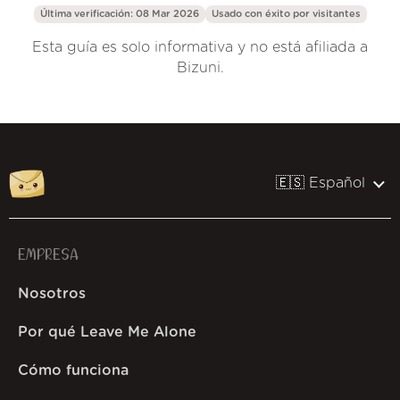
Última verificación: 08 Mar 2026
Usado con éxito por
visitantes
Esta guía es solo informativa y no está afiliada a
Bizuni.
🇪🇸 Español
EMPRESA
Nosotros
Por qué Leave Me Alone
Cómo funciona