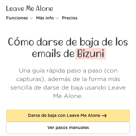
Leave Me Alone
Funciones
Más info
Precios
Unsubscriber
Por qué Leave Me Alone
Cómo darse de baja de los
Rollups
Cómo funciona
emails de
Bizuni
Screener
Seguridad
Una guía rápida paso a paso (con
Spam Blocker
Muro de amor
capturas), además de la forma más
Do-not-disturb
Nosotros
sencilla de darse de baja usando Leave
Me Alone.
FAQ
Acceder
Darse de baja con Leave Me Alone
Ver pasos manuales