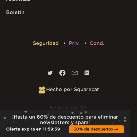
Boletín
Seguridad
Priv.
Cond.
Hecho por Squarecat
Built
23rd Jul 2026 · 13:37
v
1.55.1
¡Hasta un 60% de descuento para eliminar
newsletters y spam!
Oferta expira en
11
:
59
:
38
60% de descuento