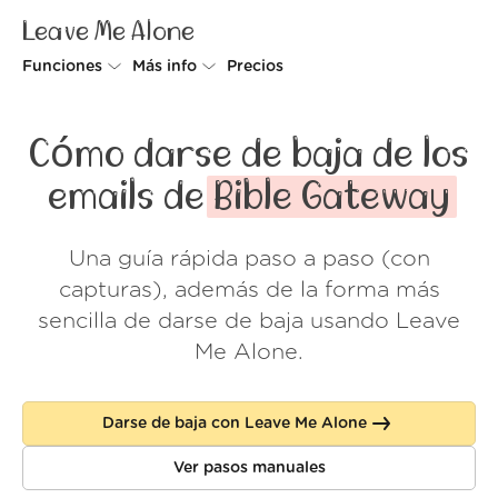
Leave Me Alone
Funciones
Más info
Precios
Unsubscriber
Por qué Leave Me Alone
Cómo darse de baja de los
Rollups
Cómo funciona
emails de
Bible Gateway
Screener
Seguridad
Una guía rápida paso a paso (con
Spam Blocker
Muro de amor
capturas), además de la forma más
Do-not-disturb
Nosotros
sencilla de darse de baja usando Leave
Me Alone.
FAQ
Acceder
Darse de baja con Leave Me Alone
Ver pasos manuales