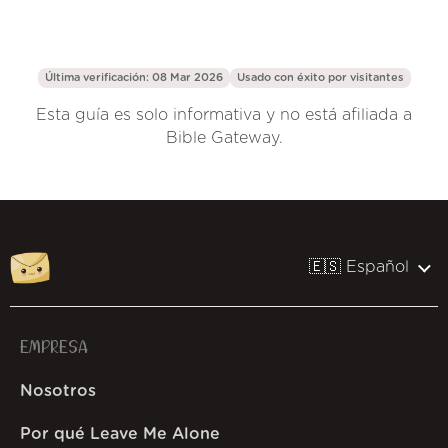
Última verificación: 08 Mar 2026
Usado con éxito por
visitantes
Esta guía es solo informativa y no está afiliada a
Bible Gateway.
🇪🇸 Español
EMPRESA
Nosotros
Por qué Leave Me Alone