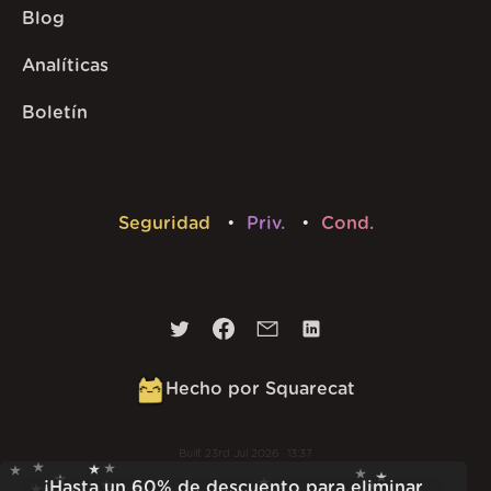
Blog
Analíticas
Boletín
Seguridad
Priv.
Cond.
Hecho por Squarecat
Built
23rd Jul 2026 · 13:37
v
1.55.1
¡Hasta un 60% de descuento para eliminar