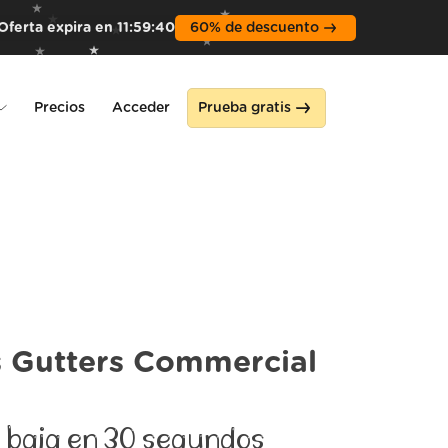
Oferta expira en
11
:
59
:
39
60% de descuento
Precios
Acceder
Prueba gratis
ne
s Gutters Commercial
 baja en 30 segundos