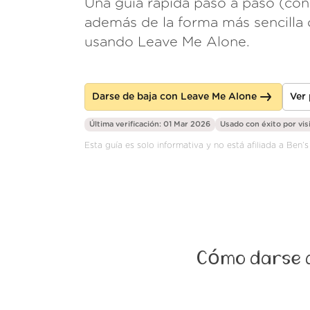
Una guía rápida paso a paso (con
además de la forma más sencilla 
usando Leave Me Alone.
Darse de baja con Leave Me Alone
Ver
Última verificación: 01 Mar 2026
Usado con éxito por
vis
Esta guía es solo informativa y no está afiliada a Ben’
Cómo darse d