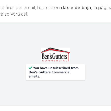
al final del email, haz clic en
darse de baja
, la pági
a se verá así.