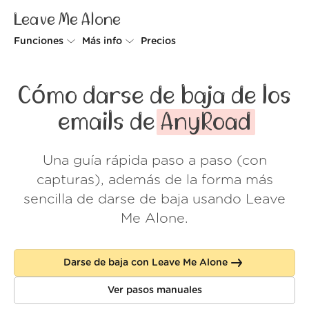
Leave Me Alone
Funciones
Más info
Precios
Unsubscriber
Por qué Leave Me Alone
Cómo darse de baja de los
Rollups
Cómo funciona
emails de
AnyRoad
Screener
Seguridad
Una guía rápida paso a paso (con
Spam Blocker
Muro de amor
capturas), además de la forma más
Do-not-disturb
Nosotros
sencilla de darse de baja usando Leave
Me Alone.
FAQ
Acceder
Darse de baja con Leave Me Alone
Ver pasos manuales